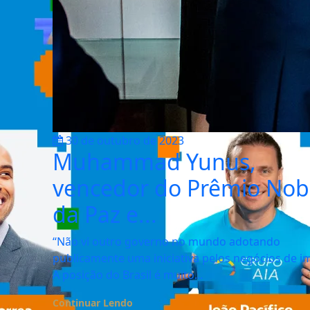
30 de outubro de 2023
Muhammad Yunus,
vencedor do Prêmio Nob
da Paz e...
“Não vi outro governo no mundo adotando
publicamente uma iniciativa pelos negócios de i
A posição do Brasil é muito...
Continuar Lendo