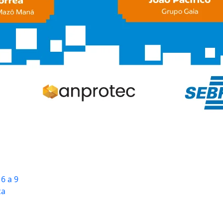
6 a 9
ca