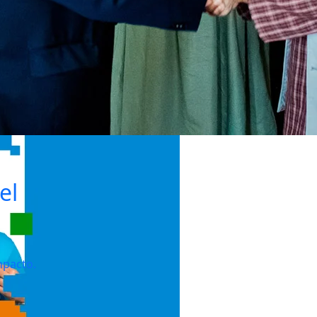
el
mpacto.