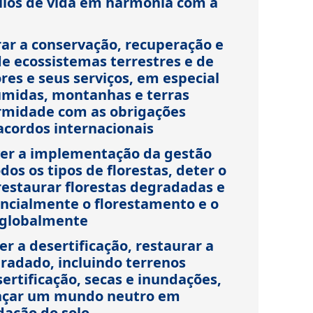
tilos de vida em harmonia com a
rar a conservação, recuperação e
de ecossistemas terrestres e de
res e seus serviços, em especial
 úmidas, montanhas e terras
rmidade com as obrigações
acordos internacionais
ver a implementação da gestão
dos os tipos de florestas, deter o
staurar florestas degradadas e
ncialmente o florestamento e o
 globalmente
r a desertificação, restaurar a
gradado, incluindo terrenos
ertificação, secas e inundações,
ançar um mundo neutro em
ação do solo