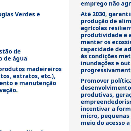
emprego não agr
Até 2030, garanti
ogias Verdes e
produção de alim
agrícolas resili
produtividade e 
manter os ecossi
capacidade de ad
stão de
às condições met
o de água
inundações e out
 produtos madeireiros
progressivamente
tos, extratos, etc.),
Promover polític
mento e manutenção
desenvolvimento
rvação.
produtivas, gera
empreendedorismo
incentivar a form
micro, pequenas 
meio do acesso a 