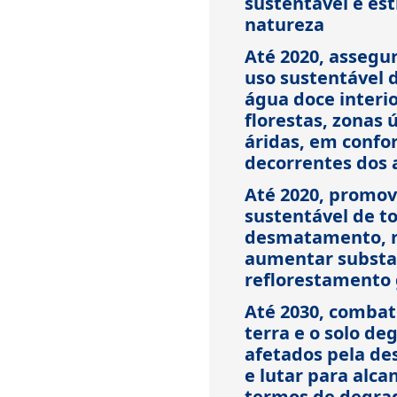
sustentável e es
natureza
Até 2020, assegu
uso sustentável 
água doce interio
florestas, zonas
áridas, em confo
decorrentes dos 
Até 2020, promo
sustentável de to
desmatamento, re
aumentar substa
reflorestamento
Até 2030, combate
terra e o solo de
afetados pela des
e lutar para alc
termos de degrad