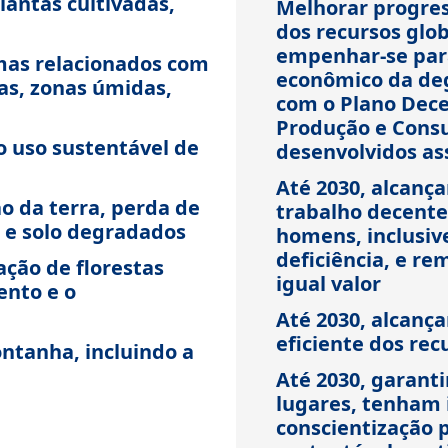
lantas cultivadas,
Melhorar progres
dos recursos glo
empenhar-se para
mas relacionados com
econômico da de
as, zonas úmidas,
com o Plano Dec
Produção e Consu
 uso sustentável de
desenvolvidos as
Até 2030, alcanç
o da terra, perda de
trabalho decente
a e solo degradados
homens, inclusiv
deficiência, e r
ção de florestas
igual valor
nto e o
Até 2030, alcança
eficiente dos rec
ntanha, incluindo a
Até 2030, garanti
lugares, tenham 
conscientização 